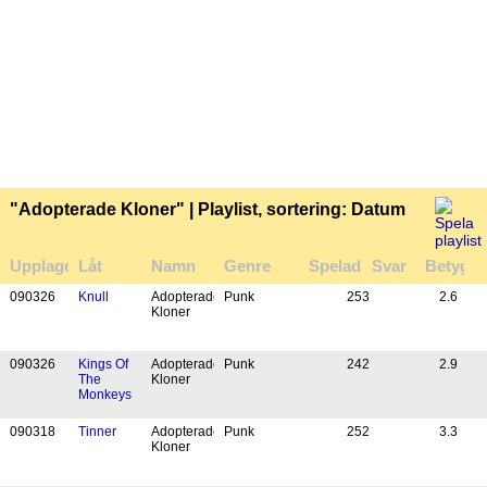
"Adopterade Kloner" | Playlist, sortering: Datum
Upplagd
Låt
Namn
Genre
Spelad
Svar
Betyg
09
03
26
Knull
Adopterade
Punk
253
2.6
Kloner
09
03
26
Kings Of
Adopterade
Punk
242
2.9
The
Kloner
Monkeys
09
03
18
Tinner
Adopterade
Punk
252
3.3
Kloner