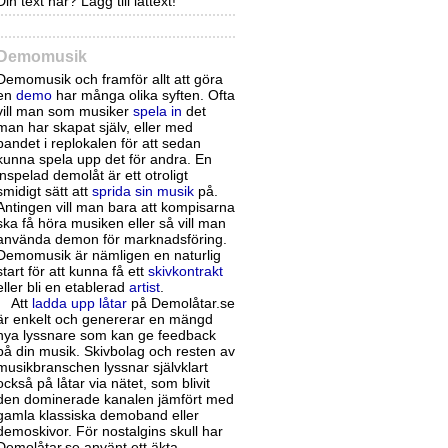
Din text här? Lägg till låttext!
Demomusik
Demomusik och framför allt att göra
en
demo
har många olika syften. Ofta
vill man som musiker
spela in
det
man har skapat själv, eller med
bandet i replokalen för att sedan
kunna spela upp det för andra. En
inspelad demolåt är ett otroligt
smidigt sätt att
sprida sin musik
på.
Antingen vill man bara att kompisarna
ska få höra musiken eller så vill man
använda demon för marknadsföring.
Demomusik är nämligen en naturlig
start för att kunna få ett
skivkontrakt
eller bli en etablerad
artist
.
Att
ladda upp låtar
på Demolåtar.se
är enkelt och genererar en mängd
nya lyssnare som kan ge feedback
på din musik. Skivbolag och resten av
musikbranschen lyssnar självklart
också på låtar via nätet, som blivit
den dominerade kanalen jämfört med
gamla klassiska demoband eller
demoskivor. För nostalgins skull har
Demolåtar.se använt ett äkta