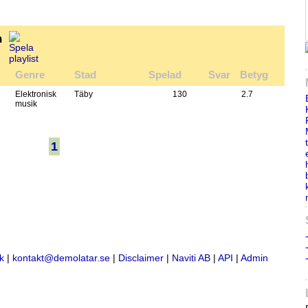
m
Genre
Stad
Spelad
Svar
Betyg
Elektronisk
Täby
130
2.7
musik
1
k
|
kontakt@demolatar.se
|
Disclaimer
|
Naviti AB
|
API
|
Admin