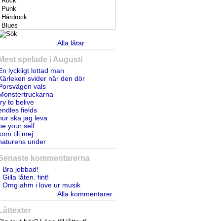
Alla låtar
Mest spelade i Augusti
En lyckligt lottad man
Kärleken svider när den dör
Porsvägen vals
Monstertruckarna
try to belive
endles fields
hur ska jag leva
be your self
kom till mej
naturens under
Senaste kommentarerna
- Bra jobbad!
- Gilla låten. fint!
- Omg ahm i love ur musik
Alla kommentarer
Låttexter