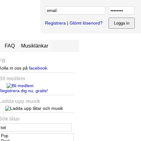
Registrera
|
Glömt lösenord?
FAQ
Musiklänkar
FB
Kolla in oss på
facebook
.
Bli medlem
Registrera dig nu, gratis!
Ladda upp musik
Sök låtar