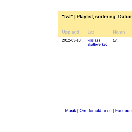
"twt" | Playlist, sortering: Datu
Upplagd
Låt
Namn
20
12
-
03
-
10
kiss ass
twt
skatteverket
Musik
|
Om demolåtar.se
|
Faceboo